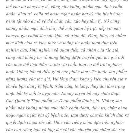
thế cho lời khuyên y tế, cũng như không nhằm mục đích chẩn
đoán, điều trị, chữa trị hoặc ngăn ngừa bất kỳ căn bệnh hoặc
bệnh tật nào dù là về thể chất, cảm xúc hay tâm lý. Nó cũng
không nhằm mục đích thay thế mối quan hệ trực tiếp với một
chuyên gia chăm sóc sức khỏe có trình độ. Đúng hơn, nó nhằm
mục đích chia sẻ kiến ​​thức và thông tin hoàn toàn dựa trên
nghiên cứu, kinh nghiệm và quan điểm cá nhân của tác giả,
cũng như thông tin và năng lượng được truyền qua tác giả bởi
các thực thể tinh thần và phi vật chất. Bạn có thể trải nghiệm
hoặc không bất cứ điều gì từ các phiên làm việc hoặc sản phẩm
năng lượng của tác giả. Vui lòng tham khảo ý kiến ​​chuyên gia y
tế nếu bạn đang bị bệnh, trầm cảm, lo lắng, thay đổi tâm trạng
hoặc bất kỳ mối lo ngại nào. Những tuyên bố này chưa được
Cục Quản lý Thực phẩm và Dược phẩm đánh giá. Những sản
phẩm này không nhằm mục đích chẩn đoán, điều trị, chữa bệnh
hoặc ngăn ngừa bất kỳ bệnh nào. Bạn được khuyến khích đưa ra
quyết định chăm sóc sức khỏe của riêng mình dựa trên nghiên
cứu của riêng bạn và hợp tác với các chuyên gia chăm sóc sức