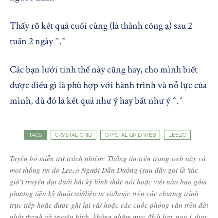
Thấy rõ kết quả cuối cùng (là thành công ạ) sau 2
tuần 2 ngày ^.^
Các bạn lưới tinh thể này cũng hay, cho mình biết
được điều gì là phù hợp với hành trình và nỗ lực của
mình, dù đó là kết quả như ý hay bất như ý ^.^
TAGS
CRYSTAL GRID
CRYSTAL GRID WEB
LEEZO
Tuyên bố miễn trừ trách nhiệm: Thông tin trên trang web này và
mọi thông tin do Leezo Người Dẫn Đường (sau đây gọi là 'tác
giả') truyền đạt dưới bất kỳ hình thức nói hoặc viết nào bao gồm
phương tiện kỹ thuật số/điện tử và/hoặc trên các chương trình
trực tiếp hoặc được ghi lại và/ hoặc các cuộc phỏng vấn trên đài
phát thanh và truyền hình, không nhằm mục đích hay ngụ ý thay