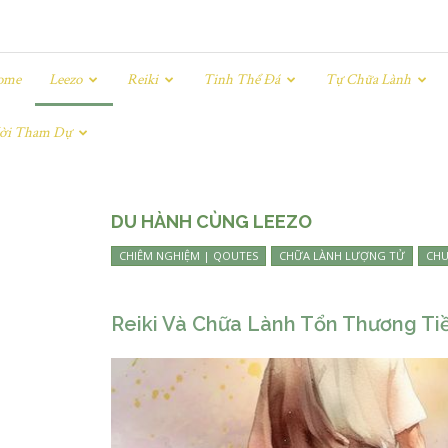
ome
Leezo
Reiki
Tinh Thể Đá
Tự Chữa Lành
ời Tham Dự
DU HÀNH CÙNG LEEZO
CHIÊM NGHIỆM | QOUTES
CHỮA LÀNH LƯỢNG TỬ
CHU
Reiki Và Chữa Lành Tổn Thương Ti