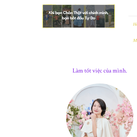
Leezo
|
Chân
Thật
H
và
Tự
M
Do
Làm tốt việc của mình.