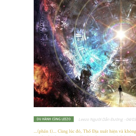
Leezo Người Dẫn Đường
-
04/03
DU HÀNH CÙNG LEEZO
...(phần 1)... Cùng lúc đó, Thổ Địa xuất hiện và khôn