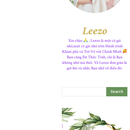
Leezo
Xin chào
, Leezo là một cô gái
nhỏ,một cô gái nhỏ trên Hành trình
Khám phá và Trở Về với Chính Mình
Bạn cũng Đã Thức Tỉnh, chỉ là Bạn
không nhớ mà thôi. Và Leezo đơn giản là
gợi lên và nhắc Bạn nhớ về điều đó.
Search