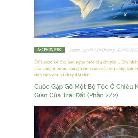
Leezo Người Dẫn Đường
-
03/05/2022
CÁC PHIÊN REIKI
Để Leezo kể cho bạn nghe một câu chuyện... Em nhắn
nào cũng u buồn, chuyện tình cảm của em cũng trắc tr
tính tình em lại thay đổi thất...
Cuộc Gặp Gỡ Một Bộ Tộc Ở Chiều 
Gian Của Trái Đất (Phần 2/2)