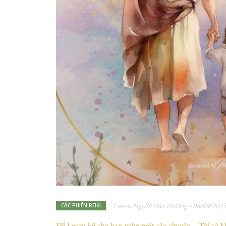
Leezo Người Dẫn Đường
-
08/09/2023
CÁC PHIÊN REIKI
Để Leezo kể cho bạn nghe một câu chuyện... Tôi có kh