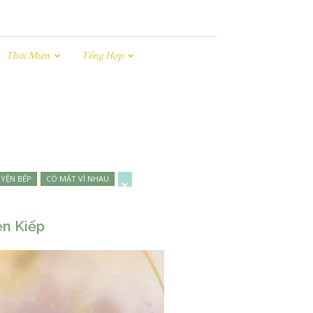
Thôi Miên
Tổng Hợp
YỆN BẾP
CÓ MẶT VÌ NHAU
ền Kiếp