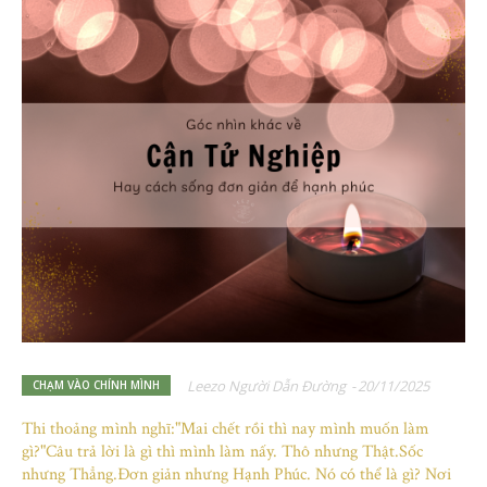
Leezo Người Dẫn Đường
-
20/11/2025
CHẠM VÀO CHÍNH MÌNH
Thi thoảng mình nghĩ:"Mai chết rồi thì nay mình muốn làm
gì?"Câu trả lời là gì thì mình làm nấy. Thô nhưng Thật.Sốc
nhưng Thẳng.Đơn giản nhưng Hạnh Phúc. Nó có thể là gì? Nơi