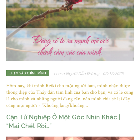
Leezo Người Dẫn Đường
-
02/12/2025
CHẠM VÀO CHÍNH MÌNH
Hôm nay, khi mình Reiki cho một người bạn, mình nhận được
thông điệp của Thầy dẫn tâm linh của bạn cho bạn, và có lẽ cũng
là cho mình và những người đang cần, nên mình chia sẻ lại đây
cùng mọi người ? "Khoảng lặng/khoảng...
Cận Tử Nghiệp Ở Một Góc Nhìn Khác |
“Mai Chết Rồi…”