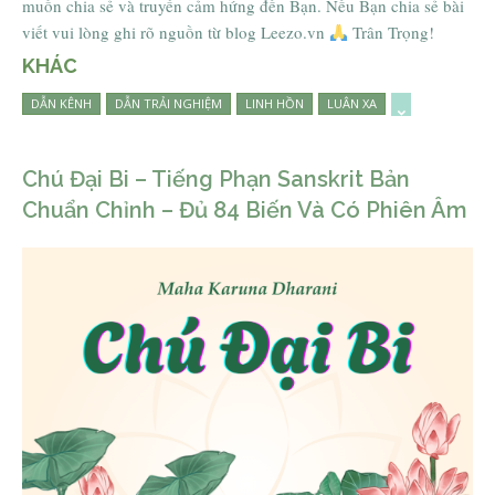
muốn chia sẻ và truyền cảm hứng đến Bạn. Nếu Bạn chia sẻ bài
viết vui lòng ghi rõ nguồn từ blog Leezo.vn
Trân Trọng!
KHÁC
DẪN KÊNH
DẪN TRẢI NGHIỆM
LINH HỒN
LUÂN XA
Chú Đại Bi – Tiếng Phạn Sanskrit Bản
Chuẩn Chỉnh – Đủ 84 Biến Và Có Phiên Âm