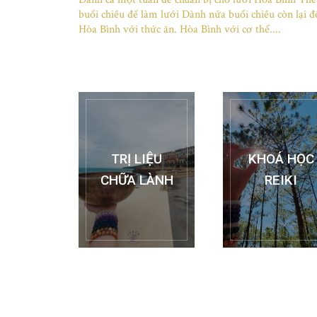
buổi chiều để làm lưới Dành nửa buổi chiều còn lại đ
Hòa Bình với thức ăn. Hòa Bình với cơ thể....
TRỊ LIỆU
KHOÁ HỌC
CHỮA LÀNH
REIKI