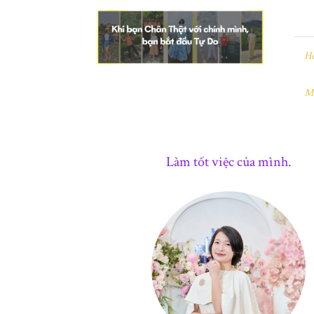
Leezo
|
Chân
Thật
H
và
Tự
M
Do
Làm tốt việc của mình.