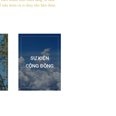
ể nấu món cà ri chay cho bản thân.
SỰ KIỆN
CỘNG ĐỒNG