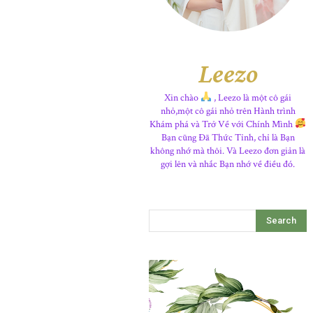
Leezo
Xin chào
, Leezo là một cô gái
nhỏ,một cô gái nhỏ trên Hành trình
Khám phá và Trở Về với Chính Mình
Bạn cũng Đã Thức Tỉnh, chỉ là Bạn
không nhớ mà thôi. Và Leezo đơn giản là
gợi lên và nhắc Bạn nhớ về điều đó.
Search