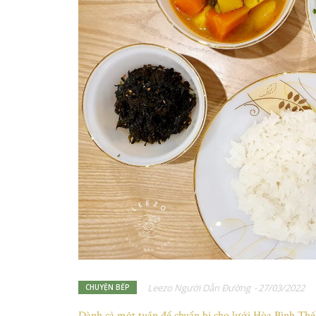
Leezo Người Dẫn Đường
-
27/03/2022
CHUYỆN BẾP
Dành cả một tuần để chuẩn bị cho lưới Hòa Bình Th