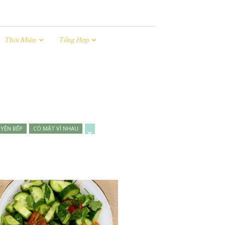
Thôi Miên
Tổng Hợp
YỆN BẾP
CÓ MẶT VÌ NHAU