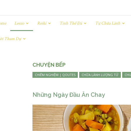
ome
Leezo
Reiki
Tinh Thể Đá
Tự Chữa Lành
ời Tham Dự
CHUYỆN BẾP
CHIÊM NGHIỆM | QOUTES
CHỮA LÀNH LƯỢNG TỬ
CHU
Những Ngày Đầu Ăn Chay