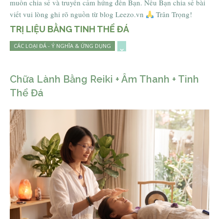
muốn chia sẻ và truyền cảm hứng đến Bạn. Nếu Bạn chia sẻ bài
viết vui lòng ghi rõ nguồn từ blog Leezo.vn
Trân Trọng!
TRỊ LIỆU BẰNG TINH THỂ ĐÁ
CÁC LOẠI ĐÁ - Ý NGHĨA & ỨNG DỤNG
Chữa Lành Bằng Reiki + Âm Thanh + Tinh
Thể Đá