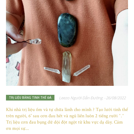
Leezo Người Dẫn Đường
-
26/08/2022
TRỊ LIỆU BẰNG TINH THỂ ĐÁ
Khi nhà trị liệu ốm và tự chữa lành cho mình ? Tạo lưới tinh thể
trên người, 6' sau cơn đau hết và ngủ liền luôn 2 tiếng rưỡi ^.^
Trị liệu cơn đau bụng dữ dội đột ngột từ khu vực dạ dày. Cảm
ơn mọi sự...