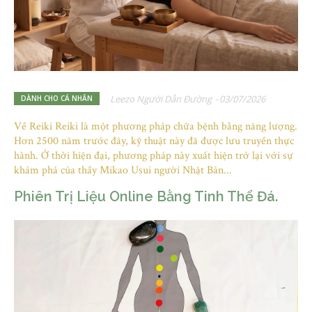
Leezo Người Dẫn Đường
-
03/07/2026
DÀNH CHO CÁ NHÂN
Về Reiki Reiki là một phương pháp chữa bệnh bằng năng lượng.
Hơn 2500 năm trước đây, kỹ thuật này đã được lưu truyền thực
hành. Ở thời hiện đại, phương pháp này xuất hiện trở lại với sự
khám phá của thầy Mikao Usui người Nhật Bản...
Phiên Trị Liệu Online Bằng Tinh Thể Đá.