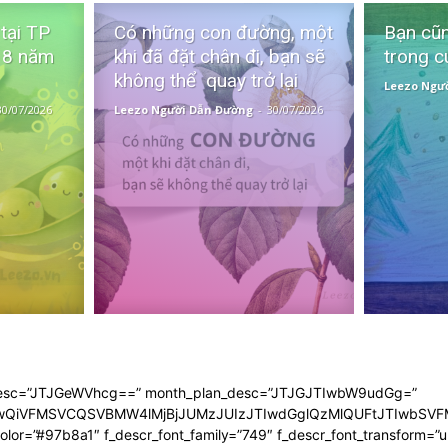
 tại TP
Có những con đường, một
Bạn cũn
 8 năm
khi đã đặt chân đi, bạn sẽ
trong c
không thể quay trở lại
Leezo Ngư
30/07/2026
Leezo Người Dẫn Đường
-
30/07/2026
n_desc=”JTJGeWVhcg==” month_plan_desc=”JTJGJTIwbW9udGg=”
JTIwQiVFMSVCQSVBMW4lMjBjJUMzJUIzJTIwdGglQzMlQUFtJTIwb
 color=”#97b8a1″ f_descr_font_family=”749″ f_descr_font_transform=”