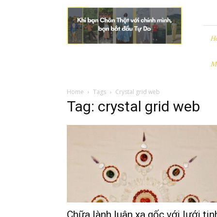
Leezo
|
Chân
Thật
H
và
Tự
M
Do
Home
Tags
Crystal grid web
Tag: crystal grid web
Chữa lành luân xa gốc với lưới tin