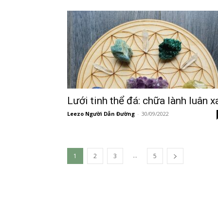
Lưới tinh thể đá: chữa lành luân x
Leezo Người Dẫn Đường
-
30/09/2022
...
1
2
3
5