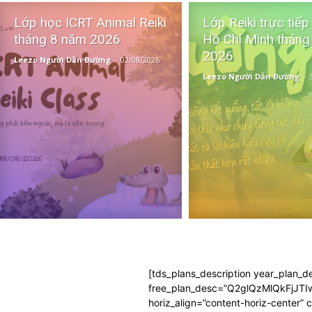
Lớp học ICRT Animal Reiki
Lớp Reiki trực tiếp
tháng 8 năm 2026
Hồ Chí Minh tháng
2026
Leezo Người Dẫn Đường
-
02/08/2026
Leezo Người Dẫn Đường
-
[tds_plans_description year_pla
free_plan_desc=”Q2glQzMlQkFj
horiz_align=”content-horiz-center”