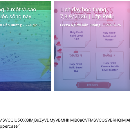
g là một vì sao
Lịch dạy học tháng
uộc sống này
7,8,9/2026 | Lớp Reiki
ời Dẫn Đường
-
27/07/2026
Leezo Người Dẫn Đường
-
22/07/2026
SVFMSVCQiU5OXQlMjBuZyVDMyVBMHklMjB0aCVFMSVCQSVBRHQlMjA
uppercase”]