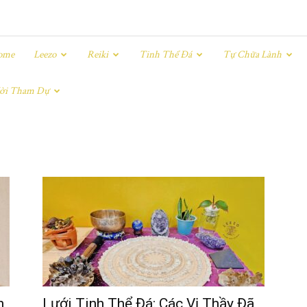
ome
Leezo
Reiki
Tinh Thể Đá
Tự Chữa Lành
ời Tham Dự
h
Lưới Tinh Thể Đá: Các Vị Thầy Đã