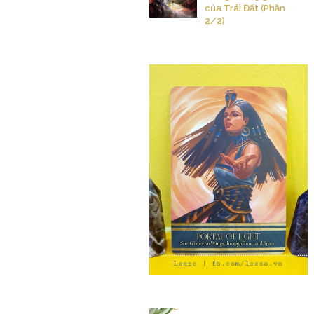
của Trái Đất (Phần
2/2)
.........................................................................
Trị Liệu Chữa Lành cùng Leezo