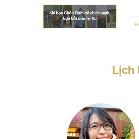
Leezo
|
Chân
Thật
H
và
Tự
Do
Lịch