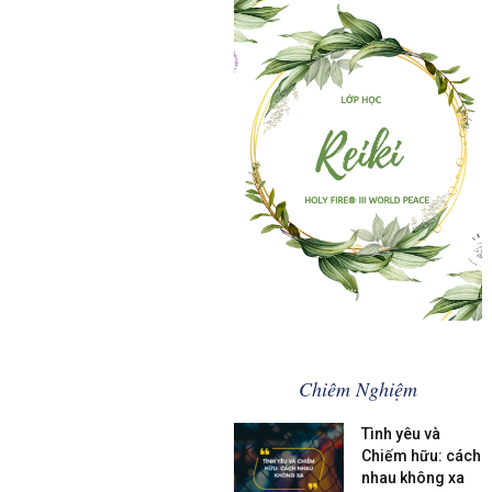
.............................................
Khóa học Reiki
Chiêm Nghiệm
Tình yêu và
Chiếm hữu: cách
nhau không xa