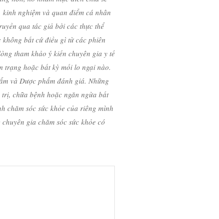
ứu, kinh nghiệm và quan điểm cá nhân
ruyền qua tác giả bởi các thực thể
c không bất cứ điều gì từ các phiên
ng tham khảo ý kiến ​​chuyên gia y tế
m trạng hoặc bất kỳ mối lo ngại nào.
hẩm và Dược phẩm đánh giá. Những
trị, chữa bệnh hoặc ngăn ngừa bất
nh chăm sóc sức khỏe của riêng mình
c chuyên gia chăm sóc sức khỏe có