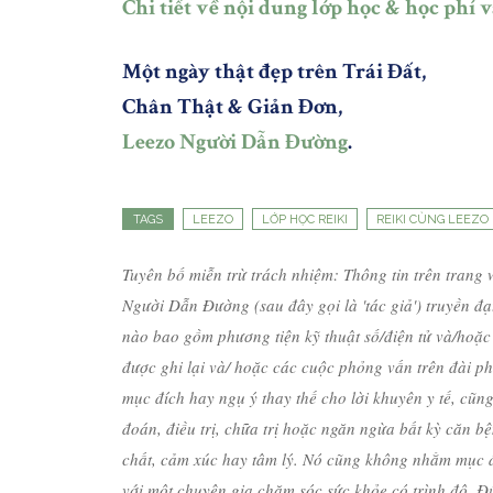
Chi tiết về nội dung lớp học & học phí 
Một ngày thật đẹp trên Trái Đất,
Chân Thật & Giản Đơn,
Leezo Người Dẫn Đường
.
TAGS
LEEZO
LỚP HỌC REIKI
REIKI CÙNG LEEZO
Tuyên bố miễn trừ trách nhiệm: Thông tin trên trang 
Người Dẫn Đường (sau đây gọi là 'tác giả') truyền đạt
nào bao gồm phương tiện kỹ thuật số/điện tử và/hoặc 
được ghi lại và/ hoặc các cuộc phỏng vấn trên đài p
mục đích hay ngụ ý thay thế cho lời khuyên y tế, c
đoán, điều trị, chữa trị hoặc ngăn ngừa bất kỳ căn b
chất, cảm xúc hay tâm lý. Nó cũng không nhằm mục đí
với một chuyên gia chăm sóc sức khỏe có trình độ. 