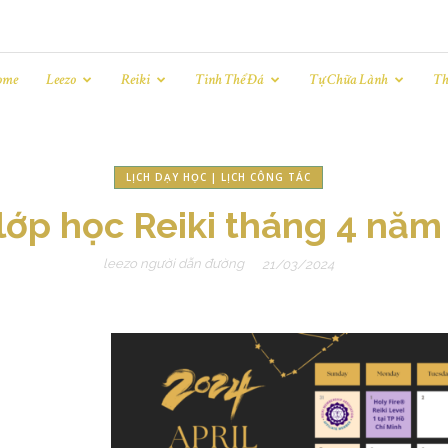
ome
Leezo
Reiki
Tinh Thể Đá
Tự Chữa Lành
Th
LỊCH DẠY HỌC | LỊCH CÔNG TÁC
 lớp học Reiki tháng 4 năm
leezo người dẫn đường
21/03/2024