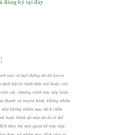
và đăng ký tại đây
web này và mọi thông tin do Leezo
 dưới bất kỳ hình thức nói hoặc viết
trên các chương trình trực tiếp hoặc
hát thanh và truyền hình, không nhằm
ũng như không nhằm mục đích chẩn
ệnh hoặc bệnh tật nào dù là về thể
ch thay thế mối quan hệ trực tiếp
Đúng hơn, nó nhằm mục đích chia sẻ