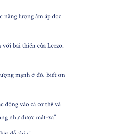
c năng lượng ấm áp dọc
 với bài thiền của Leezo.
lượng mạnh ở đó. Biết ơn
 động vào cả cơ thể và
hàng như được mát-xa”
hật dễ chịu”