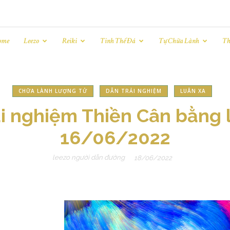
ome
Leezo
Reiki
Tinh Thể Đá
Tự Chữa Lành
Th
CHỮA LÀNH LƯỢNG TỬ
DẪN TRẢI NGHIỆM
LUÂN XA
i nghiệm Thiền Cân bằng 
16/06/2022
leezo người dẫn đường
18/06/2022