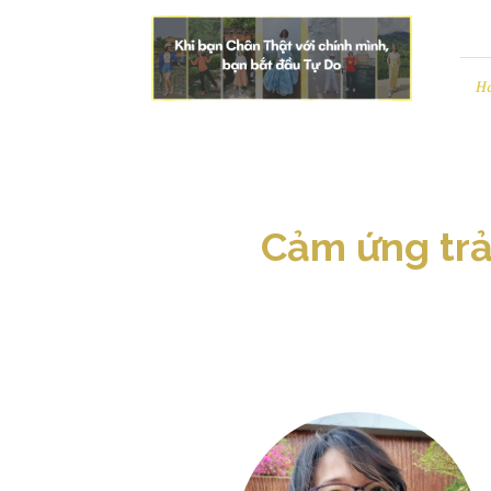
Leezo
|
Chân
Thật
H
và
Tự
Do
Cảm ứng trả