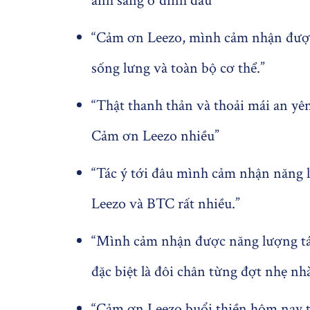
ánh sáng ở đỉnh đầu”
“Cảm ơn Leezo, mình cảm nhận đượ
sống lưng và toàn bộ cơ thể.”
“Thật thanh thản và thoải mái an yên
Cảm ơn Leezo nhiều”
“Tác ý tới đâu mình cảm nhận năng 
Leezo và BTC rất nhiều.”
“Mình cảm nhận được năng lượng tác
đặc biệt là đôi chân từng đợt nhẹ n
“Cảm ơn Leezo buổi thiền hôm nay t