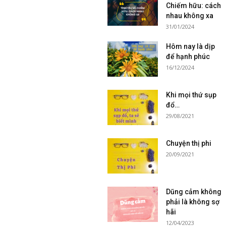
Chiếm hữu: cách
nhau không xa
31/01/2024
Hôm nay là dịp
để hạnh phúc
16/12/2024
Khi mọi thứ sụp
đổ…
29/08/2021
Chuyện thị phi
20/09/2021
Dũng cảm không
phải là không sợ
hãi
12/04/2023