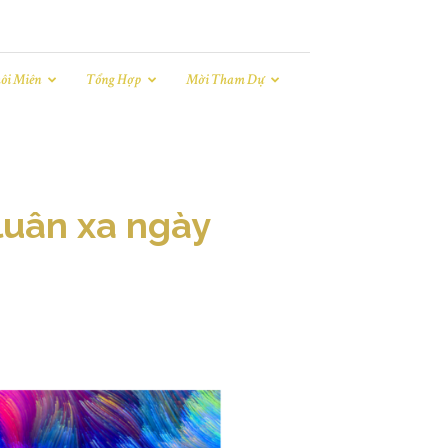
ôi Miên
Tổng Hợp
Mời Tham Dự
luân xa ngày