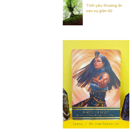
Tình yêu thương ẩn
sau sự giận dữ
.........................................................................