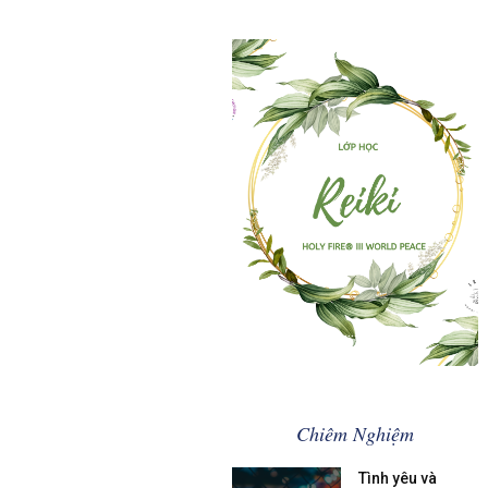
Trị Liệu Chữa Lành cùng Leezo
.............................................
Khóa học Reiki
Chiêm Nghiệm
Tình yêu và