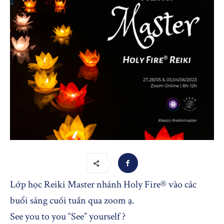
Lớp học Reiki Master nhánh Holy Fire® vào các
buổi sáng cuối tuần qua zoom ạ.
See you to you “See” yourself ?