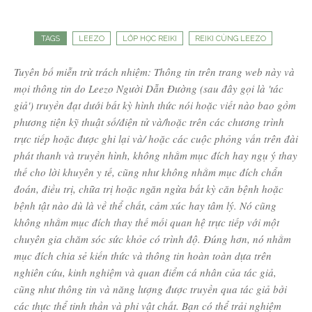
TAGS
LEEZO
LỚP HỌC REIKI
REIKI CÙNG LEEZO
Tuyên bố miễn trừ trách nhiệm: Thông tin trên trang web này và
mọi thông tin do Leezo Người Dẫn Đường (sau đây gọi là 'tác
giả') truyền đạt dưới bất kỳ hình thức nói hoặc viết nào bao gồm
phương tiện kỹ thuật số/điện tử và/hoặc trên các chương trình
trực tiếp hoặc được ghi lại và/ hoặc các cuộc phỏng vấn trên đài
phát thanh và truyền hình, không nhằm mục đích hay ngụ ý thay
thế cho lời khuyên y tế, cũng như không nhằm mục đích chẩn
đoán, điều trị, chữa trị hoặc ngăn ngừa bất kỳ căn bệnh hoặc
bệnh tật nào dù là về thể chất, cảm xúc hay tâm lý. Nó cũng
không nhằm mục đích thay thế mối quan hệ trực tiếp với một
chuyên gia chăm sóc sức khỏe có trình độ. Đúng hơn, nó nhằm
mục đích chia sẻ kiến ​​thức và thông tin hoàn toàn dựa trên
nghiên cứu, kinh nghiệm và quan điểm cá nhân của tác giả,
cũng như thông tin và năng lượng được truyền qua tác giả bởi
các thực thể tinh thần và phi vật chất. Bạn có thể trải nghiệm