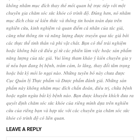
không nhằm mục đích thay thế mối quan hệ trực tiếp với một
chuyên gia chăm sóc sức khỏe có trình độ. Đúng hơn, nó nhằm
mục đích chia sẻ kiến ​​thức và thông tin hoàn toàn dựa trên
nghiên cứu, kinh nghiệm và quan điểm cá nhân của tác giả,
cũng như thông tin và năng lượng được truyền qua tác giả bởi
các thực thể tinh thần và phi vật chất. Bạn có thể trải nghiệm
hoặc không bất cứ điều gì từ các phiên làm việc hoặc sản phẩm
năng lượng của tác giả. Vui lòng tham khảo ý kiến ​​chuyên gia y
tế nếu bạn đang bị bệnh, trầm cảm, lo lắng, thay đổi tâm trạng
hoặc bất kỳ mối lo ngại nào. Những tuyên bố này chưa được
Cục Quản lý Thực phẩm và Dược phẩm đánh giá. Những sản
phẩm này không nhằm mục đích chẩn đoán, điều trị, chữa bệnh
hoặc ngăn ngừa bất kỳ bệnh nào. Bạn được khuyến khích đưa ra
quyết định chăm sóc sức khỏe của riêng mình dựa trên nghiên
cứu của riêng bạn và hợp tác với các chuyên gia chăm sóc sức
khỏe có trình độ có liên quan.
LEAVE A REPLY