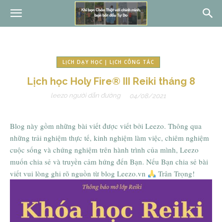
LỊCH DẠY HỌC | LỊCH CÔNG TÁC
Lịch học Holy Fire® III Reiki tháng 8
leezo người dẫn đường
04/08/2021
Blog này gồm những bài viết được viết bởi Leezo. Thông qua
những trải nghiệm thực tế, kinh nghiệm làm việc, chiêm nghiệm
cuộc sống và chứng nghiệm trên hành trình của mình, Leezo
muốn chia sẻ và truyền cảm hứng đến Bạn. Nếu Bạn chia sẻ bài
viết vui lòng ghi rõ nguồn từ blog Leezo.vn
Trân Trọng!