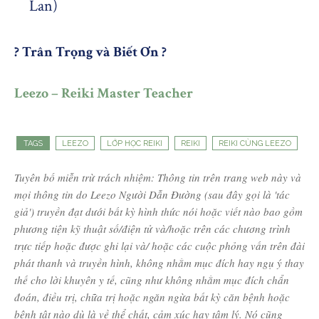
Lan)
?
Trân Trọng và Biết Ơn ?
Leezo – Reiki Master Teacher
TAGS
LEEZO
LỚP HỌC REIKI
REIKI
REIKI CÙNG LEEZO
Tuyên bố miễn trừ trách nhiệm: Thông tin trên trang web này và
mọi thông tin do Leezo Người Dẫn Đường (sau đây gọi là 'tác
giả') truyền đạt dưới bất kỳ hình thức nói hoặc viết nào bao gồm
phương tiện kỹ thuật số/điện tử và/hoặc trên các chương trình
trực tiếp hoặc được ghi lại và/ hoặc các cuộc phỏng vấn trên đài
phát thanh và truyền hình, không nhằm mục đích hay ngụ ý thay
thế cho lời khuyên y tế, cũng như không nhằm mục đích chẩn
đoán, điều trị, chữa trị hoặc ngăn ngừa bất kỳ căn bệnh hoặc
bệnh tật nào dù là về thể chất, cảm xúc hay tâm lý. Nó cũng