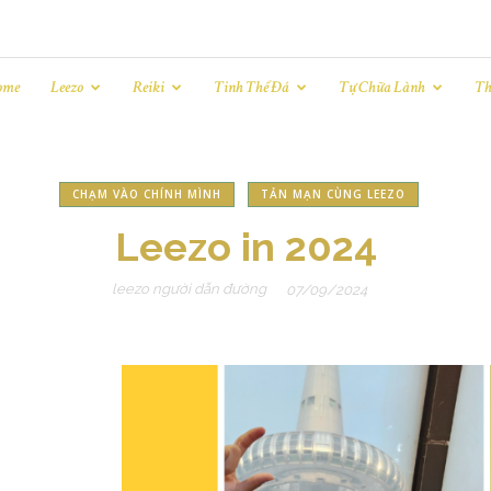
ome
Leezo
Reiki
Tinh Thể Đá
Tự Chữa Lành
Th
CHẠM VÀO CHÍNH MÌNH
TẢN MẠN CÙNG LEEZO
Leezo in 2024
leezo người dẫn đường
07/09/2024