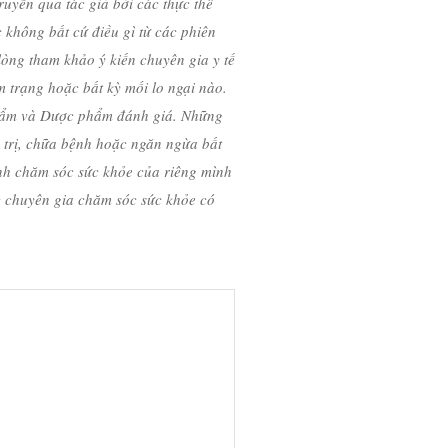
ruyền qua tác giả bởi các thực thể
c không bất cứ điều gì từ các phiên
ng tham khảo ý kiến ​​chuyên gia y tế
m trạng hoặc bất kỳ mối lo ngại nào.
hẩm và Dược phẩm đánh giá. Những
trị, chữa bệnh hoặc ngăn ngừa bất
nh chăm sóc sức khỏe của riêng mình
c chuyên gia chăm sóc sức khỏe có