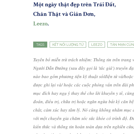
Một ngày thật đẹp trên Trái Đất,
Chân Thật và Giản Đơn,
Leezo
.
TAGS
KẾT NỐI LƯỢNG TỬ
LEEZO
TẢN MẠN CÙN
Tuyên bố miễn trừ trách nhiệm: Thông tin trên trang 
Người Dẫn Đường (sau đây gọi là 'tác giả') truyền đạt
nào bao gồm phương tiện kỹ thuật số/điện tử và/hoặc 
được ghi lại và/ hoặc các cuộc phỏng vấn trên đài p
mục đích hay ngụ ý thay thế cho lời khuyên y tế, c
đoán, điều trị, chữa trị hoặc ngăn ngừa bất kỳ căn b
chất, cảm xúc hay tâm lý. Nó cũng không nhằm mục đí
với một chuyên gia chăm sóc sức khỏe có trình độ. 
kiến ​​thức và thông tin hoàn toàn dựa trên nghiên c