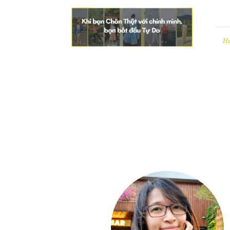
Leezo
|
Chân
Thật
H
và
Tự
Do