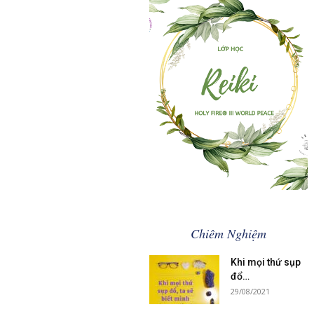
.............................................
Khóa học Reiki
Chiêm Nghiệm
Khi mọi thứ sụp
đổ…
29/08/2021