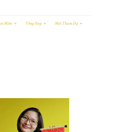
ôi Miên
Tổng Hợp
Mời Tham Dự