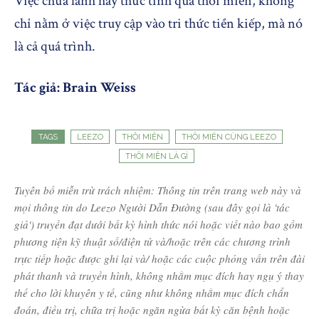
Việc chữa lành hay thức tỉnh qua thôi miên, không
chỉ nằm ở việc truy cập vào tri thức tiền kiếp, mà nó
là cả quá trình.
Tác giả: Brain Weiss
TAGS
LEEZO
THÔI MIÊN
THÔI MIÊN CÙNG LEEZO
THÔI MIÊN LÀ GÌ
Tuyên bố miễn trừ trách nhiệm: Thông tin trên trang web này và
mọi thông tin do Leezo Người Dẫn Đường (sau đây gọi là 'tác
giả') truyền đạt dưới bất kỳ hình thức nói hoặc viết nào bao gồm
phương tiện kỹ thuật số/điện tử và/hoặc trên các chương trình
trực tiếp hoặc được ghi lại và/ hoặc các cuộc phỏng vấn trên đài
phát thanh và truyền hình, không nhằm mục đích hay ngụ ý thay
thế cho lời khuyên y tế, cũng như không nhằm mục đích chẩn
đoán, điều trị, chữa trị hoặc ngăn ngừa bất kỳ căn bệnh hoặc