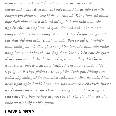
bệnh tật nào dù là về thể chất, cảm xúc hay tâm lý. Nó cũng
không nhằm mục đích thay thế mối quan hệ trực tiếp với một
chuyên gia chăm sóc sức khỏe có trình độ. Đúng hơn, nó nhằm
mục đích chia sẻ kiến ​​thức và thông tin hoàn toàn dựa trên
nghiên cứu, kinh nghiệm và quan điểm cá nhân của tác giả,
cũng như thông tin và năng lượng được truyền qua tác giả bởi
các thực thể tinh thần và phi vật chất. Bạn có thể trải nghiệm
hoặc không bất cứ điều gì từ các phiên làm việc hoặc sản phẩm
năng lượng của tác giả. Vui lòng tham khảo ý kiến ​​chuyên gia y
tế nếu bạn đang bị bệnh, trầm cảm, lo lắng, thay đổi tâm trạng
hoặc bất kỳ mối lo ngại nào. Những tuyên bố này chưa được
Cục Quản lý Thực phẩm và Dược phẩm đánh giá. Những sản
phẩm này không nhằm mục đích chẩn đoán, điều trị, chữa bệnh
hoặc ngăn ngừa bất kỳ bệnh nào. Bạn được khuyến khích đưa ra
quyết định chăm sóc sức khỏe của riêng mình dựa trên nghiên
cứu của riêng bạn và hợp tác với các chuyên gia chăm sóc sức
khỏe có trình độ có liên quan.
LEAVE A REPLY