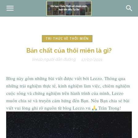
TRI THỨC VỀ THÔI MIÊN
Bản chất của thôi miên là gì?
leezo người dẫn đường
17/07/2021
Blog này gồm những bài viết được viết bởi Leezo. Thông qua
những trải nghiệm thực tế, kinh nghiệm làm việc, chiêm nghiệm
cuộc sống và chứng nghiệm trên hành trình của mình, Leezo
muốn chia sẻ và truyền cảm hứng đến Bạn. Nếu Bạn chia sẻ bài
viết vui lòng ghi rõ nguồn từ blog Leezo.vn
Trân Trọng!