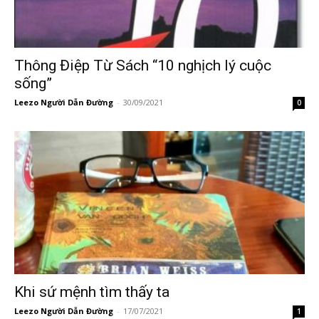
Thông Điệp Từ Sách “10 nghịch lý cuộc
sống”
Leezo Người Dẫn Đường
-
30/09/2021
0
Khi sứ mệnh tìm thấy ta
Leezo Người Dẫn Đường
-
17/07/2021
1