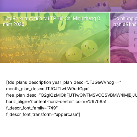
Lớp Reiki trực tiếp tại TP Hồ Chí Minh tháng 8
Có những c
năm 2026
bạn sẽ khô
[tds_plans_description year_plan_desc=”JTJGeWVhcg==”
month_plan_desc=”JTJGJTIwbW9udGg=”
free_plan_desc=”Q2glQzMlQkFjJTIwQiVFMSVCQSVBMW4lMjB
horiz_align=”content-horiz-center” color=”#97b8a1″
f_descr_font_family=”749″
f_descr_font_transform=”uppercase”]