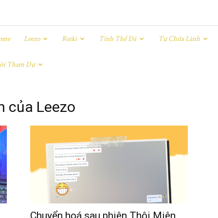
ome
Leezo
Reiki
Tinh Thể Đá
Tự Chữa Lành
ời Tham Dự
n của Leezo
Chuyển hoá sau phiên Thôi Miên