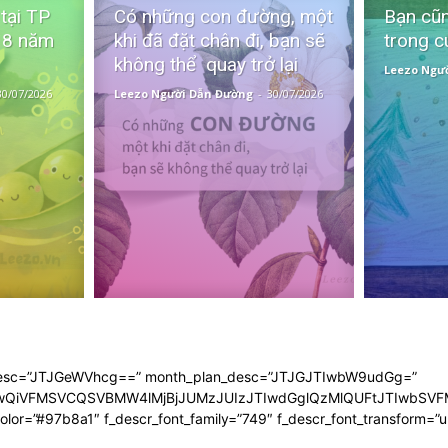
 tại TP
Có những con đường, một
Bạn cũn
 8 năm
khi đã đặt chân đi, bạn sẽ
trong c
không thể quay trở lại
Leezo Ngư
30/07/2026
Leezo Người Dẫn Đường
-
30/07/2026
n_desc=”JTJGeWVhcg==” month_plan_desc=”JTJGJTIwbW9udGg=”
JTIwQiVFMSVCQSVBMW4lMjBjJUMzJUIzJTIwdGglQzMlQUFtJTIwb
 color=”#97b8a1″ f_descr_font_family=”749″ f_descr_font_transform=”