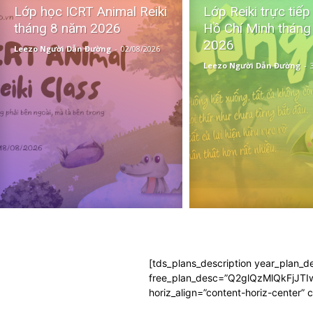
Lớp học ICRT Animal Reiki
Lớp Reiki trực tiếp
tháng 8 năm 2026
Hồ Chí Minh tháng
2026
Leezo Người Dẫn Đường
-
02/08/2026
Leezo Người Dẫn Đường
-
[tds_plans_description year_pla
free_plan_desc=”Q2glQzMlQkFj
horiz_align=”content-horiz-center”