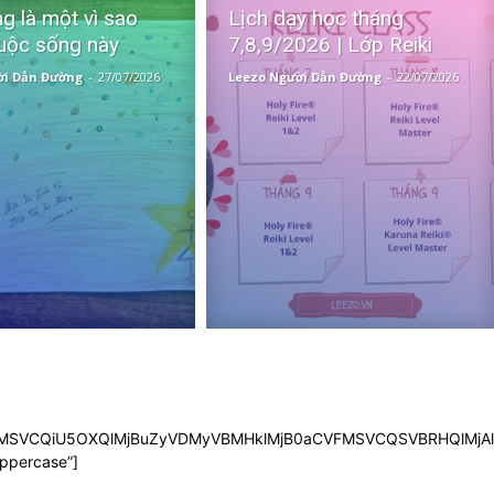
g là một vì sao
Lịch dạy học tháng
uộc sống này
7,8,9/2026 | Lớp Reiki
ời Dẫn Đường
-
27/07/2026
Leezo Người Dẫn Đường
-
22/07/2026
SVFMSVCQiU5OXQlMjBuZyVDMyVBMHklMjB0aCVFMSVCQSVBRHQlMjA
uppercase”]