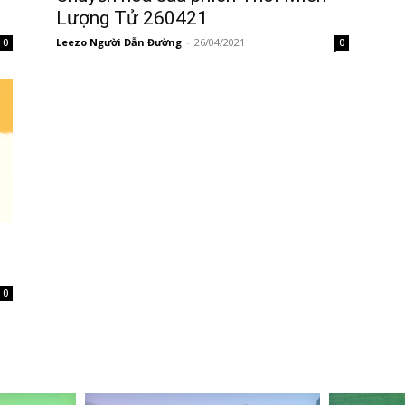
Lượng Tử 260421
Leezo Người Dẫn Đường
-
26/04/2021
0
0
0