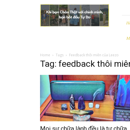
Leezo
|
Chân
Thật
H
và
Tự
M
Do
Home
Tags
Feedback thôi miên của Leezo
Tag: feedback thôi miê
Mọi sự chữa lành đều là tự chữa