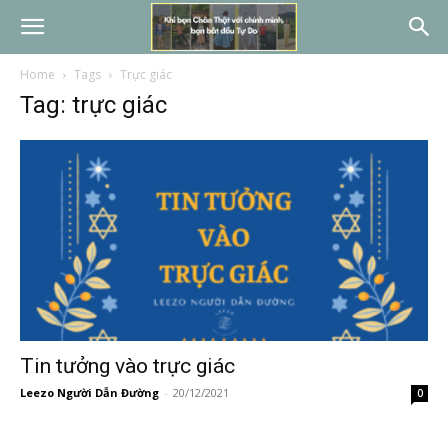
Home
Tags
Trực giác
Tag: trực giác
Tin tưởng vào trực giác
Leezo Người Dẫn Đường
-
20/12/2021
0