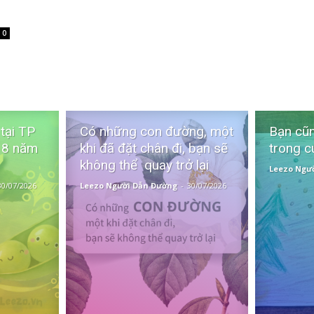
0
 tại TP
Có những con đường, một
Bạn cũn
 8 năm
khi đã đặt chân đi, bạn sẽ
trong c
không thể quay trở lại
Leezo Ngư
30/07/2026
Leezo Người Dẫn Đường
-
30/07/2026