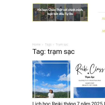
Leezo
|
Chân
Thật
H
và
Tự
M
Do
Home
Tags
Trạm sạc
Tag: trạm sạc
Lịch học Reiki tháng 7 năm 2025 