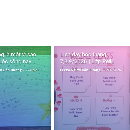
g là một vì sao
Lịch dạy học tháng
uộc sống này
7,8,9/2026 | Lớp Reiki
ời Dẫn Đường
-
27/07/2026
Leezo Người Dẫn Đường
-
22/07/2026