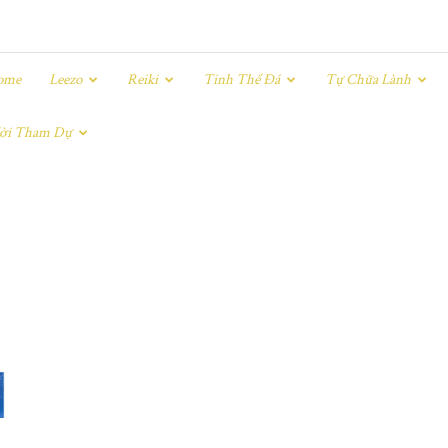
ome
Leezo
Reiki
Tinh Thể Đá
Tự Chữa Lành
ời Tham Dự
|