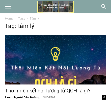
Home
Tags
Tâm lý
Tag: tâm lý
Thôi miên kết nối lượng tử QCH là gì?
Leezo Người Dẫn Đường
-
18/04/2021
0