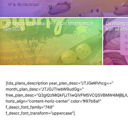
Lớp Reiki trực tiếp tại TP Hồ Chí Minh tháng 8
Có những c
năm 2026
bạn sẽ khô
[tds_plans_description year_plan_desc=”JTJGeWVhcg==”
month_plan_desc=”JTJGJTIwbW9udGg=”
free_plan_desc=”Q2glQzMlQkFjJTIwQiVFMSVCQSVBMW4lMjB
horiz_align=”content-horiz-center” color=”#97b8a1″
f_descr_font_family=”749″
f_descr_font_transform=”uppercase”]