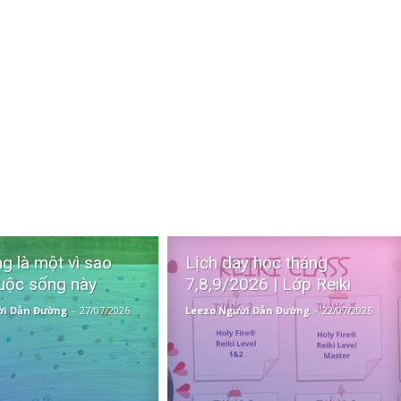
g là một vì sao
Lịch dạy học tháng
uộc sống này
7,8,9/2026 | Lớp Reiki
ời Dẫn Đường
-
27/07/2026
Leezo Người Dẫn Đường
-
22/07/2026