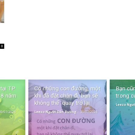
0
 tại TP
Có những con đường, một
Bạn cũn
 8 năm
khi đã đặt chân đi, bạn sẽ
trong c
không thể quay trở lại
Leezo Ngư
30/07/2026
Leezo Người Dẫn Đường
-
30/07/2026