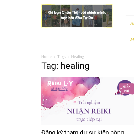
Leezo
|
Chân
Thật
H
và
Tự
M
Do
Home
Tags
Healing
Tag: healing
Đăng ký tham dự sự kiện cộng