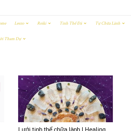
ome
Leezo
Reiki
Tinh Thể Đá
Tự Chữa Lành
ời Tham Dự
Lưới tinh thể chữa lành | Healing