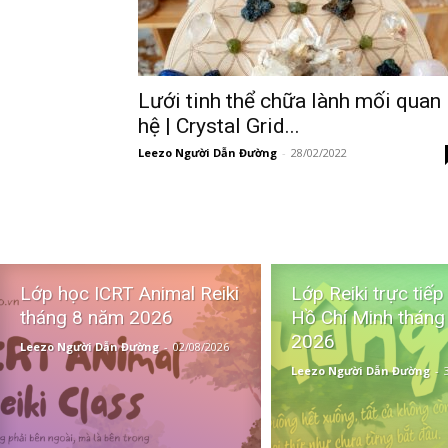
Lưới tinh thể chữa lành mối quan
hệ | Crystal Grid...
Leezo Người Dẫn Đường
-
28/02/2022
Lớp học ICRT Animal Reiki
Lớp Reiki trực tiếp
tháng 8 năm 2026
Hồ Chí Minh tháng
2026
Leezo Người Dẫn Đường
-
02/08/2026
Leezo Người Dẫn Đường
-