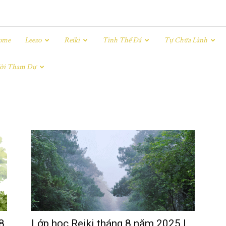
ome
Leezo
Reiki
Tinh Thể Đá
Tự Chữa Lành
ời Tham Dự
8
Lớp học Reiki tháng 8 năm 2025 |