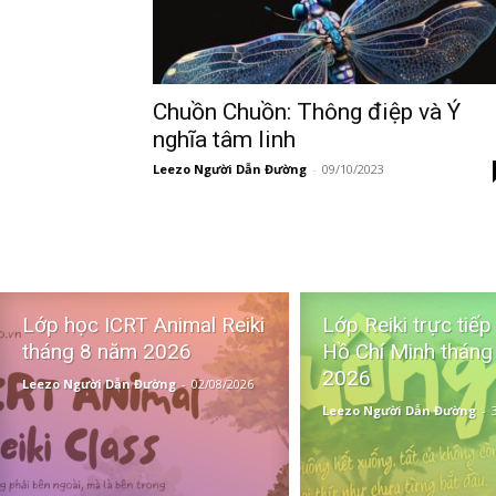
Chuồn Chuồn: Thông điệp và Ý
nghĩa tâm linh
Leezo Người Dẫn Đường
-
09/10/2023
Lớp học ICRT Animal Reiki
Lớp Reiki trực tiếp
tháng 8 năm 2026
Hồ Chí Minh tháng
2026
Leezo Người Dẫn Đường
-
02/08/2026
Leezo Người Dẫn Đường
-