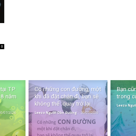
0
 tại TP
Có những con đường, một
Bạn cũn
 8 năm
khi đã đặt chân đi, bạn sẽ
trong c
không thể quay trở lại
Leezo Ngư
30/07/2026
Leezo Người Dẫn Đường
-
30/07/2026