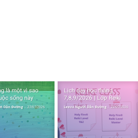
g là một vì sao
Lịch dạy học tháng
uộc sống này
7,8,9/2026 | Lớp Reiki
ời Dẫn Đường
-
27/07/2026
Leezo Người Dẫn Đường
-
22/07/2026